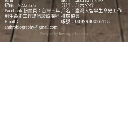
分行：斗六分行
統編：92228572
戶名：臺灣人智學生命史工作
Facebook 粉絲頁：
台灣三年
推廣協會
制生命史工作諮詢證照課程
帳號：0392940026115
Email：
anthrobiography@gmail.com
Powered by hosting.url.com.tw