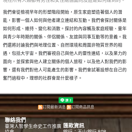
現在所有人類都有男性和女性兩個面向及這是如何達到的。
我們會從檢視早年的形塑階段開始，原生家庭塑造著個人的潛
能，影響一個人如何與他者建立連結和互動。我們會探討關係是
如何形成、維持、變化和消散。探討的內容觸及家庭經驗、童年
與青少年時期的關係、伴侶關係、友誼與同事互動等的意義。
我
們還將討論我們與地理位置、自然環境和周圍非物質世界的相
遇
，包括
大宇宙。
我們審視自己與他人的
靈性
連結
，以及
業力
的
面
向，並
探索與他人
建立關係
的個人
旅
程，以及他人對我們的影
響
，還有
我們對他人可能產生
的影響
。我們會試著設想在自己的
奮鬥過程中，理想的社
群
會是什麼樣子
。
訂閱最新消息
訂閱商品訊息
聯絡我們
匯款資訊
臺灣人智學生命史工作推廣
銀行：玉山銀行 808
協會